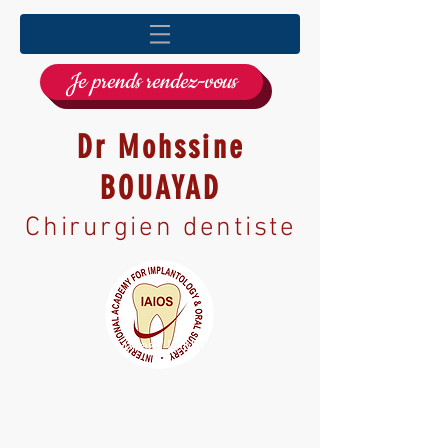
Je prends rendez-vous
Dr Mohssine
BOUAYAD
Chirurgien dentiste
Dentiste à Saint priest, Implantologie, Greffe
osseuse