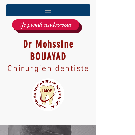
Je prends rendez-vous
Dr Mohssine
BOUAYAD
Chirurgien dentiste
Dentiste à Saint priest, Implantologie, Greffe
osseuse