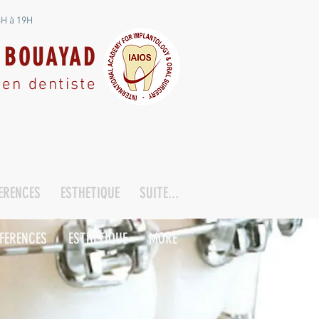
4H à 19H
e BOUAYAD
ien dentiste
ERENCES
ESTHETIQUE
SUITE...
FERENCES
ESTHETIQUE
MORE