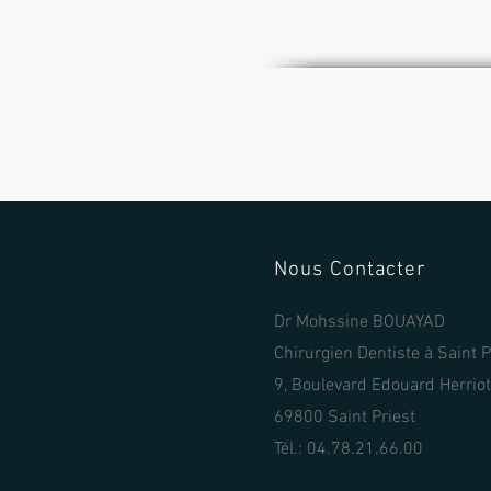
Nous Contacter
Dr Mohssine BOUAYAD
Chirurgien Dentiste à Saint P
9, Boulevard Edouard Herriot
69800 Saint Priest
Tél.: 04.78.21.66.00