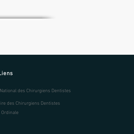
Liens
National des Chirurgiens Dentistes
re des Chirurgiens Dentistes
 Ordinale