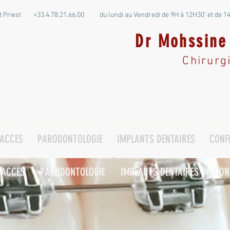
nt Priest +33.4.78.21.66.00 du lundi au Vendredi de 9H à 12H30' et de 1
Dr Mohssin
iest,
Chirurg
ffe
'ACCES
PARODONTOLOGIE
IMPLANTS DENTAIRES
CONF
'ACCES
PARODONTOLOGIE
IMPLANTS DENTAIRES
CON