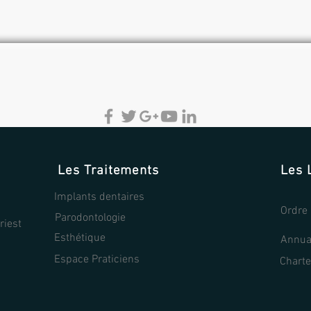
Les Traitements
Les 
Implants dentaires
Ordre 
Parodontologie
riest
Esthétique
Annuai
Espace Praticiens
Charte